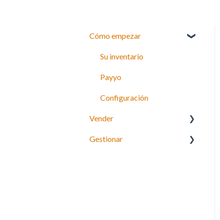
Cómo empezar
Su inventario
Payyo
Configuración
Vender
Gestionar
¿Qué puedes vender con
TrekkSoft?
Gestionar reservas
Herramientas de reserva
Gestionar horarios
Widget de reservas 3.0
Gestionar pagos
Horarios y precios