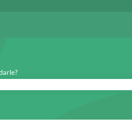
darle?
de búsqueda está vacío.