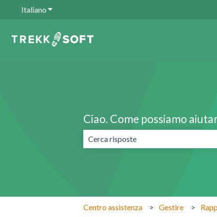
Italiano
Mostra sottomenu per le traduzioni
Ciao. Come possiamo aiutar
Non sono presenti suggerimenti perch
Centro assistenza
Gestire
Rapp