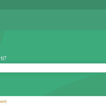
ti?
é il campo di ricerca è vuoto.
orti