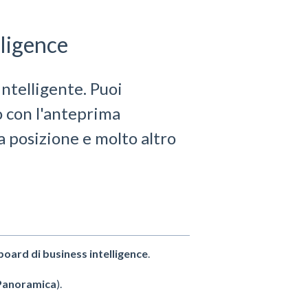
lligence
intelligente. Puoi
o con l'anteprima
la posizione e molto altro
oard di business intelligence
.
Panoramica
).