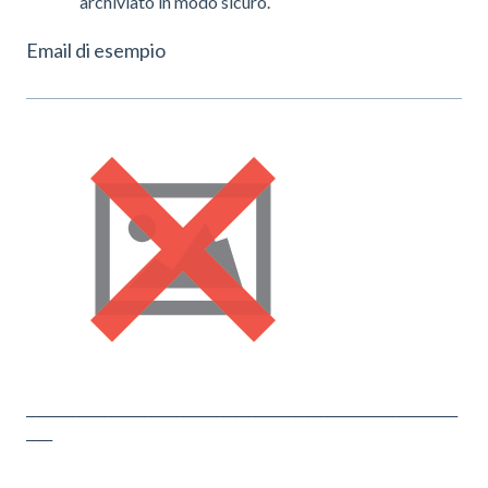
archiviato in modo sicuro.
Email di esempio
__________________________________________________________________
____