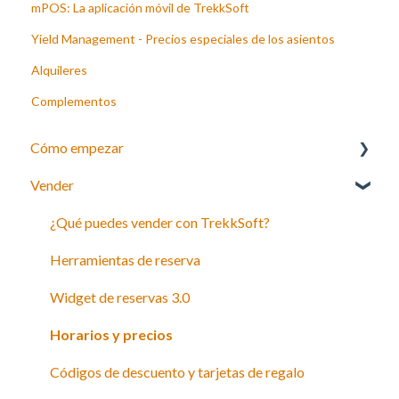
mPOS: La aplicación móvil de TrekkSoft
Yield Management - Precios especiales de los asientos
Alquileres
Complementos
Cómo empezar
Vender
Su inventario
Payyo
¿Qué puedes vender con TrekkSoft?
Configuración
Herramientas de reserva
Widget de reservas 3.0
Horarios y precios
Códigos de descuento y tarjetas de regalo