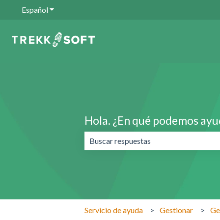
Español
Traducciones de Mostrar submenú de
Hola. ¿En qué podemos ayu
No hay sugerencias porque el campo 
Servicio de ayuda
Gestionar
Ge