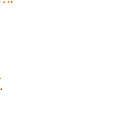
ft.com
k
il