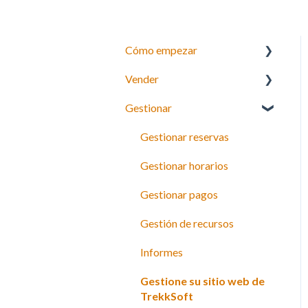
Cómo empezar
Vender
Su inventario
Gestionar
Payyo
¿Qué puedes vender con
TrekkSoft?
Configuración
Gestionar reservas
Herramientas de reserva
Gestionar horarios
Widget de reservas 3.0
Gestionar pagos
Horarios y precios
Gestión de recursos
Códigos de descuento y
Informes
tarjetas de regalo
Gestione su sitio web de
Pagos
TrekkSoft