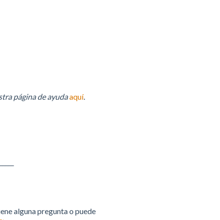
estra página de ayuda
aquí
.
_____
iene alguna pregunta o puede