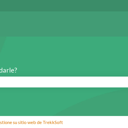
darle?
de búsqueda está vacío.
stione su sitio web de TrekkSoft