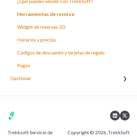
Payyo
¿Qué puedes vender con TrekkSoft?
Configuración
Herramientas de reserva
Widget de reservas 3.0
Horarios y precios
Códigos de descuento y tarjetas de regalo
Pagos
Gestionar
Gestionar reservas
Gestionar horarios
Gestionar pagos
Gestión de recursos
Trekksoft Servicio de
Copyright © 2026, TrekkSoft